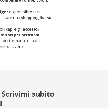
r
combinare forme, colori,
dget
disponibile e fare
mpletare una
shopping list su
i i capi e gli
accessori.
 mirati per occasioni
, performance di public
tri di lavoro.
 Scrivimi subito
!