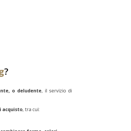
g
?
ante, o deludente
, il servizio di
i acquisto
, tra cui: