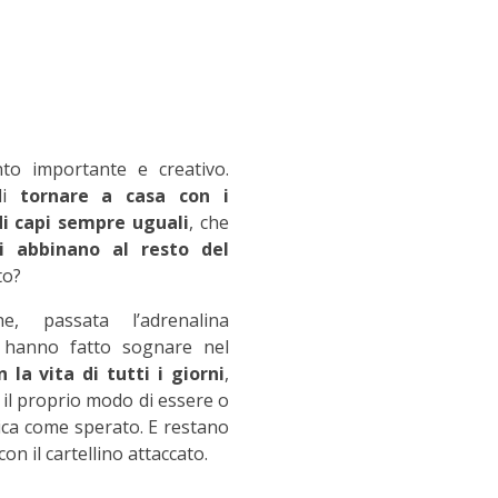
o importante e creativo.
di
tornare a casa con i
di capi sempre uguali
, che
 abbinano al resto del
to?
e, passata l’adrenalina
ci hanno fatto sognare nel
 la vita di tutti i giorni
,
 il proprio modo di essere o
sica come sperato. E restano
on il cartellino attaccato.