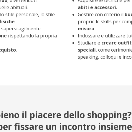
rbo
, divertendoti.
Acquisire le tecniche pe
elle abituali.
abiti e accessori.
lo stile personale, lo stile
Gestire con criterio il
bu
fisiche
.
proprie le skills per co
 e sapersi agilmente
misura
.
ione
rispettando la propria
Indossare e utilizzare tutt
Studiare e
creare outfit
cquisto
.
speciali
, come cerimonie
speaking, colloqui e incon
ieno il piacere dello shopping?
per fissare un incontro insieme