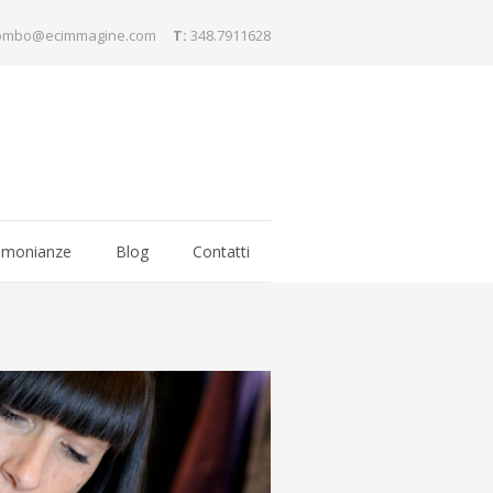
lombo@ecimmagine.com
T:
348.7911628
imonianze
Blog
Contatti