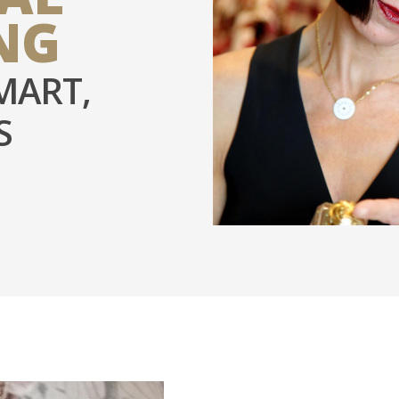
NG
MART,
S